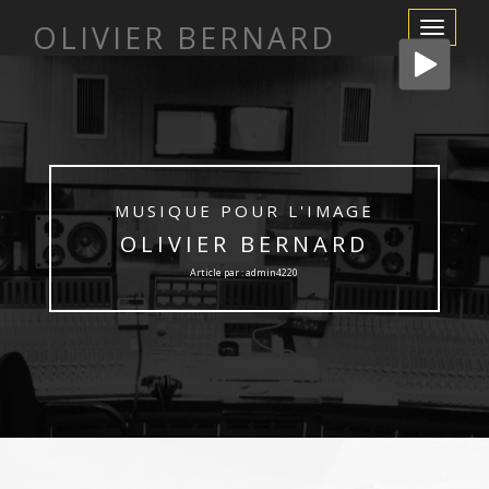
OLIVIER BERNARD
Afficher/m
la
navigation
MUSIQUE POUR L'IMAGE
OLIVIER BERNARD
Article par : admin4220