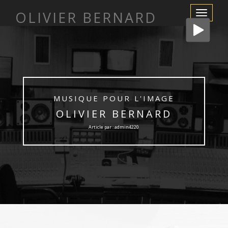
OLIVIER BERNARD
Afficher/m
la
navigation
MUSIQUE POUR L'IMAGE
OLIVIER BERNARD
Article par : admin4220